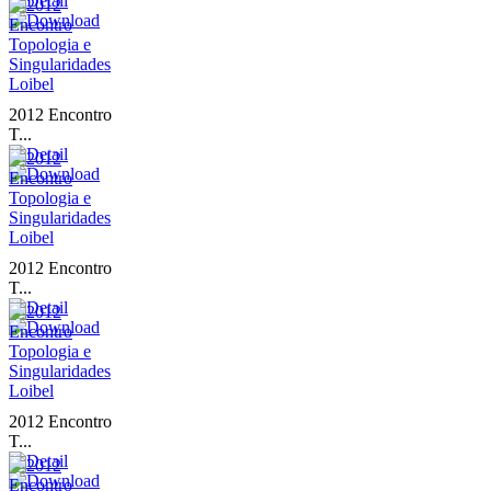
2012 Encontro
T...
2012 Encontro
T...
2012 Encontro
T...