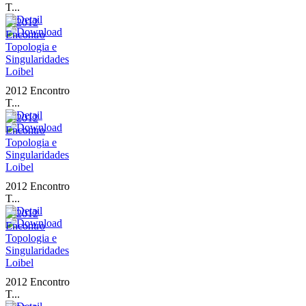
T...
2012 Encontro
T...
2012 Encontro
T...
2012 Encontro
T...