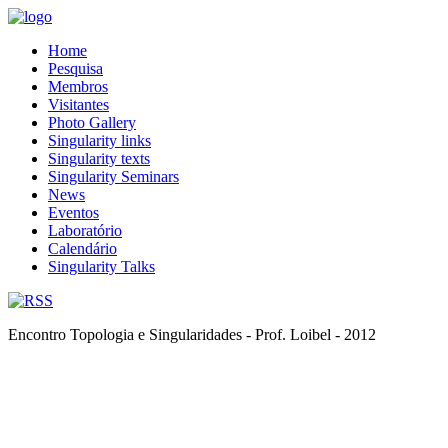
Home
Pesquisa
Membros
Visitantes
Photo Gallery
Singularity links
Singularity texts
Singularity Seminars
News
Eventos
Laboratório
Calendário
Singularity Talks
Encontro Topologia e Singularidades - Prof. Loibel - 2012