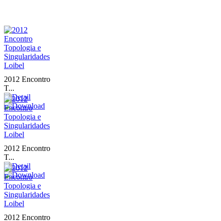
2012 Encontro
T...
2012 Encontro
T...
2012 Encontro